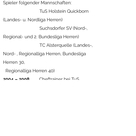
Spieler folgender Mannschaften:
TuS Holstein Quickborn
(Landes- u. Nordliga Herren)
Suchsdorfer SV (Nord-,
Regional- und 2. Bundesliga Herren)
TC Alsterquelle (Landes-,
Nord- , Regionalliga Herren, Bundesliga
Herren 30,
Regionalliga Herren 40)
2004 – 2008
Cheftrainer bei TuS
Holstein Quickborn
2008 – 2011
leistungsorientierte
Trainingsarbeit bei TGA Henstedt-
Ulzburg/TC Alsterquelle
2011
bis dato
leistungsorientierte
Trainerarbeit mit nationalen und